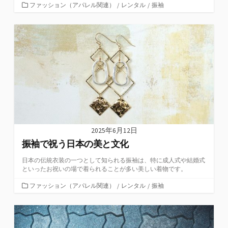
カ
ファッション（アパレル関連）
/
レンタル
/
振袖
テ
ゴ
リ
ー
2025年6月12日
振袖で祝う日本の美と文化
日本の伝統衣装の一つとして知られる振袖は、特に成人式や結婚式
といったお祝いの場で着られることが多い美しい着物です。
カ
ファッション（アパレル関連）
/
レンタル
/
振袖
テ
ゴ
リ
ー