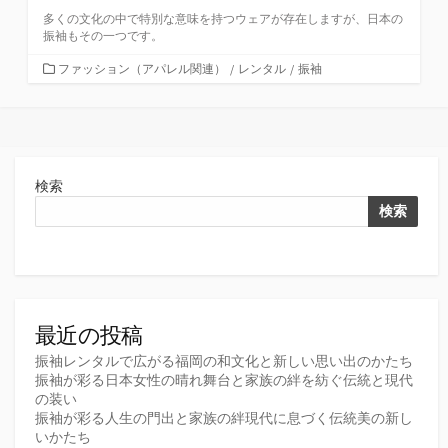
多くの文化の中で特別な意味を持つウェアが存在しますが、日本の
振袖もその一つです。
カ
ファッション（アパレル関連）
/
レンタル
/
振袖
テ
ゴ
リ
ー
検索
検索
最近の投稿
振袖レンタルで広がる福岡の和文化と新しい思い出のかたち
振袖が彩る日本女性の晴れ舞台と家族の絆を紡ぐ伝統と現代
の装い
振袖が彩る人生の門出と家族の絆現代に息づく伝統美の新し
いかたち