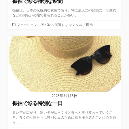
振袖で彩る特別な瞬間
振袖は、日本の伝統的な衣装であり、特に成人式や結婚式、卒業式
などのお祝いの場で着られることが多い。
カ
ファッション（アパレル関連）
/
レンタル
/
振袖
テ
ゴ
リ
ー
2025年6月15日
振袖で彩る特別な一日
青い空が広がり、寒い冬がゆっくりと春へと移り変わっていくこ
ろ、多くの女性たちは特別な日のために着る服を選ぶことに心を踊
ら...