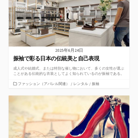
2025年6月24日
振袖で彩る日本の伝統美と自己表現
成人式や結婚式、または特別な催し物において、多くの女性が選ぶ
ことがある伝統的な衣装としてよく知られているのが振袖である。
カ
ファッション（アパレル関連）
/
レンタル
/
振袖
テ
ゴ
リ
ー