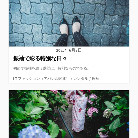
2025年6月9日
振袖で彩る特別な日々
初めて振袖を纏う瞬間は、特別なものである。
カ
ファッション（アパレル関連）
/
レンタル
/
振袖
テ
ゴ
リ
ー