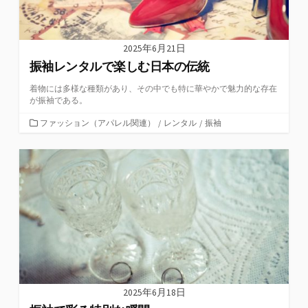
2025年6月21日
振袖レンタルで楽しむ日本の伝統
着物には多様な種類があり、その中でも特に華やかで魅力的な存在
が振袖である。
カ
ファッション（アパレル関連）
/
レンタル
/
振袖
テ
ゴ
リ
ー
2025年6月18日