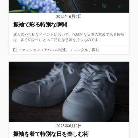
2025年6月6日
振袖で彩る特別な瞬間
成人式や大切なイベントにおいて、伝統的な日本の衣装である振袖
は、多くの女性にとって特別な意味を持つものです。
カ
ファッション（アパレル関連）
/
レンタル
/
振袖
テ
ゴ
リ
ー
2025年6月3日
振袖を着て特別な日を楽しむ術