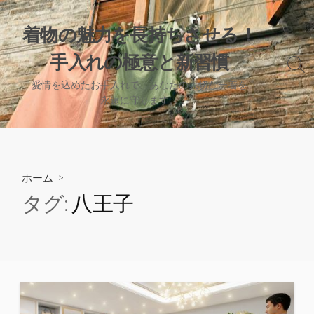
コ
ン
着物の魅力を長持ちさせる！
テ
手入れの極意と新習慣
ン
検
ツ
索
愛情を込めたお手入れで、あなたの大切な一着を
へ
切
永遠に守ります。
り
ス
替
キ
え
ッ
プ
ホーム
>
タグ:
八王子