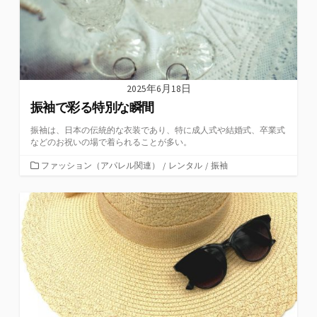
2025年6月18日
振袖で彩る特別な瞬間
振袖は、日本の伝統的な衣装であり、特に成人式や結婚式、卒業式
などのお祝いの場で着られることが多い。
カ
ファッション（アパレル関連）
/
レンタル
/
振袖
テ
ゴ
リ
ー