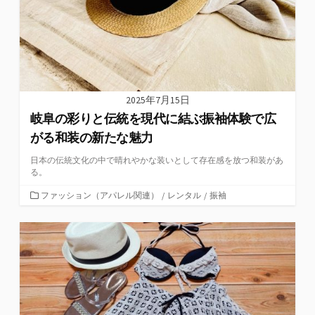
2025年7月15日
岐阜の彩りと伝統を現代に結ぶ振袖体験で広
がる和装の新たな魅力
日本の伝統文化の中で晴れやかな装いとして存在感を放つ和装があ
る。
カ
ファッション（アパレル関連）
/
レンタル
/
振袖
テ
ゴ
リ
ー