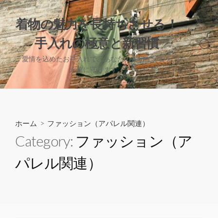
コ
ン
着物の魅力を長持ちさせる！
テ
手入れの極意と新習慣
ン
検
ツ
索
愛情を込めたお手入れで、あなたの大切な一着を
へ
切
永遠に守ります。
り
ス
替
キ
え
ッ
プ
ホーム
> ファッション（アパレル関連）
Category:
ファッション（ア
パレル関連）