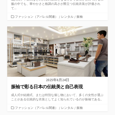
服の中でも、華やかさと格調の高さが際立つ伝統衣装が評価され
て...
カ
ファッション（アパレル関連）
/
レンタル
/
振袖
テ
ゴ
リ
ー
2025年6月24日
振袖で彩る日本の伝統美と自己表現
成人式や結婚式、または特別な催し物において、多くの女性が選ぶ
ことがある伝統的な衣装としてよく知られているのが振袖である。
カ
ファッション（アパレル関連）
/
レンタル
/
振袖
テ