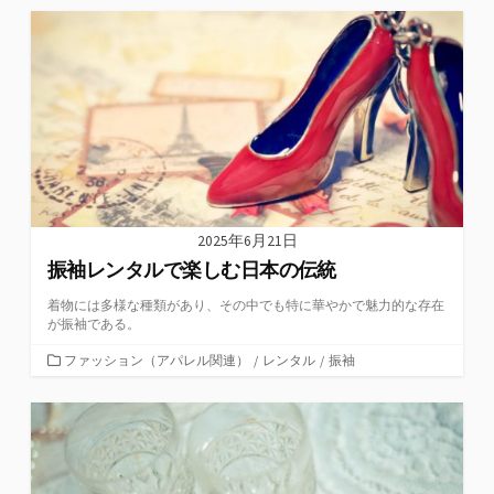
ゴ
リ
ー
2025年6月21日
振袖レンタルで楽しむ日本の伝統
着物には多様な種類があり、その中でも特に華やかで魅力的な存在
が振袖である。
カ
ファッション（アパレル関連）
/
レンタル
/
振袖
テ
ゴ
リ
ー