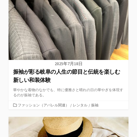
2025年7月18日
振袖が彩る岐阜の人生の節目と伝統を楽しむ
新しい和装体験
華やかな着物のなかでも、特に優雅さと晴れの日の華やぎを体現す
るのが振袖である。
カ
ファッション（アパレル関連）
/
レンタル
/
振袖
テ
ゴ
リ
ー