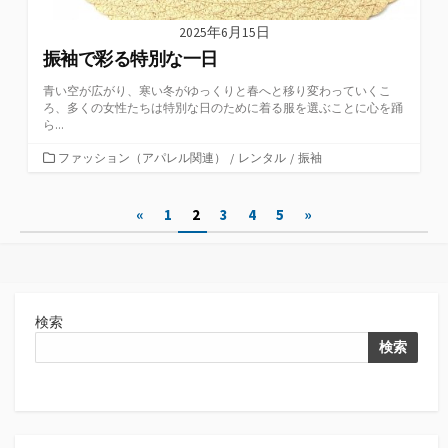
2025年6月15日
振袖で彩る特別な一日
青い空が広がり、寒い冬がゆっくりと春へと移り変わっていくこ
ろ、多くの女性たちは特別な日のために着る服を選ぶことに心を踊
ら...
カ
ファッション（アパレル関連）
/
レンタル
/
振袖
テ
ゴ
投
«
1
2
3
4
5
»
リ
ー
稿
の
ペ
検索
ー
検索
ジ
送