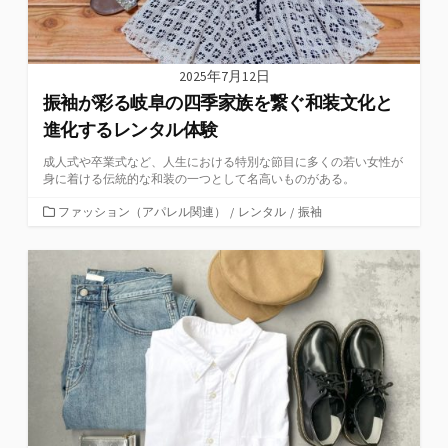
2025年7月12日
振袖が彩る岐阜の四季家族を繋ぐ和装文化と
進化するレンタル体験
成人式や卒業式など、人生における特別な節目に多くの若い女性が
身に着ける伝統的な和装の一つとして名高いものがある。
カ
ファッション（アパレル関連）
/
レンタル
/
振袖
テ
ゴ
リ
ー