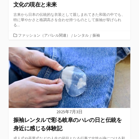
文化の現在と未来
古来から日本の伝統的な衣装として親しまれてきた和装の中でも、
特に華やかさと格調高さを合わせ持つものとして振袖が挙げられ
る...
カ
ファッション（アパレル関連）
/
レンタル
/
振袖
テ
ゴ
リ
ー
2025年7月3日
振袖レンタルで彩る岐阜のハレの日と伝統を
身近に感じる体験記
成人式や卒業式などの人生の節目となる行事で女性が身につける和