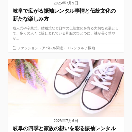
2025年7月9日
岐阜で広がる振袖レンタル事情と伝統文化の
新たな楽しみ方
成人式や卒業式、結婚式など日本の伝統文化を彩る大切な衣装とし
て、多くの人々に親しまれている和服のひとつに、袖が長く華や
か...
カ
ファッション（アパレル関連）
/
レンタル
/
振袖
テ
ゴ
リ
ー
2025年7月6日
岐阜の四季と家族の想いを彩る振袖レンタル