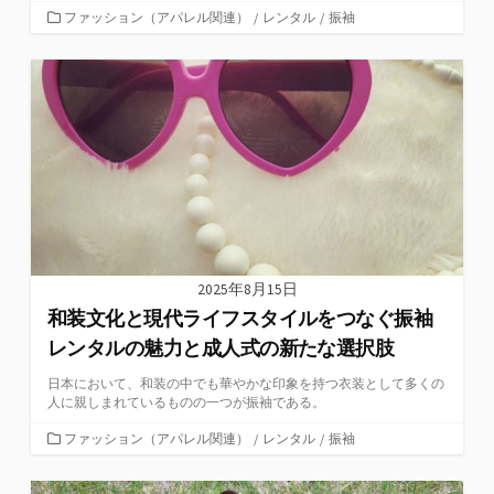
カ
ファッション（アパレル関連）
/
レンタル
/
振袖
テ
ゴ
リ
ー
2025年8月15日
和装文化と現代ライフスタイルをつなぐ振袖
レンタルの魅力と成人式の新たな選択肢
日本において、和装の中でも華やかな印象を持つ衣装として多くの
人に親しまれているものの一つが振袖である。
カ
ファッション（アパレル関連）
/
レンタル
/
振袖
テ
ゴ