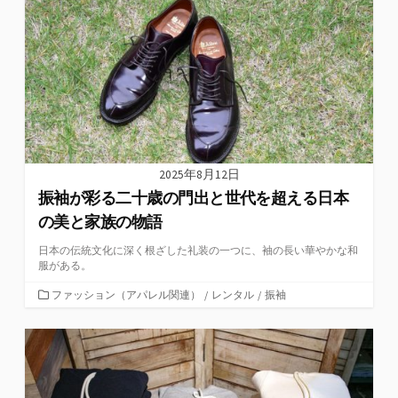
リ
ー
2025年8月12日
振袖が彩る二十歳の門出と世代を超える日本
の美と家族の物語
日本の伝統文化に深く根ざした礼装の一つに、袖の長い華やかな和
服がある。
カ
ファッション（アパレル関連）
/
レンタル
/
振袖
テ
ゴ
リ
ー