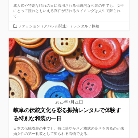
成人式や特別な晴れの日に着用される伝統的な和装の中でも、女性
にとって憧れともいえる存在が訪れるタイミングは人生で限られ
て...
カ
ファッション（アパレル関連）
/
レンタル
/
振袖
テ
ゴ
リ
ー
2025年7月21日
岐阜の伝統文化を彩る振袖レンタルで体験す
る特別な和装の一日
日本の伝統衣装の中でも、特に華やかさと格式の高さを誇るのが未
婚女性の第一礼装として知られる着物である。