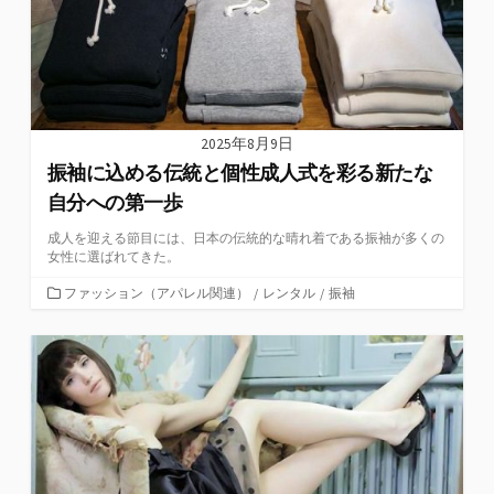
2025年8月9日
振袖に込める伝統と個性成人式を彩る新たな
自分への第一歩
成人を迎える節目には、日本の伝統的な晴れ着である振袖が多くの
女性に選ばれてきた。
カ
ファッション（アパレル関連）
/
レンタル
/
振袖
テ
ゴ
リ
ー