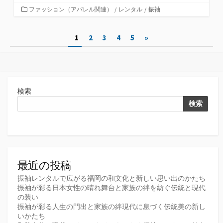
カ
ファッション（アパレル関連）
/
レンタル
/
振袖
テ
ゴ
投
1
2
3
4
5
»
リ
ー
稿
の
ペ
検索
ー
検索
ジ
送
り
最近の投稿
振袖レンタルで広がる福岡の和文化と新しい思い出のかたち
振袖が彩る日本女性の晴れ舞台と家族の絆を紡ぐ伝統と現代
の装い
振袖が彩る人生の門出と家族の絆現代に息づく伝統美の新し
いかたち