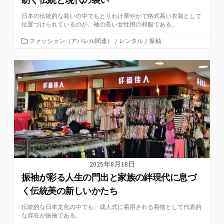
日本の伝統的な装いの中でもとりわけ華やかで格式高い衣装として
位置づけられているのが、袖の長い女性用の和服である。
カ
ファッション（アパレル関連）
/
レンタル
/
振袖
テ
ゴ
リ
ー
2025年8月18日
振袖が彩る人生の門出と家族の絆現代に息づ
く伝統美の新しいかたち
伝統的な日本文化の中でも、成人式に着用される着物として代表的
な存在が振袖である。