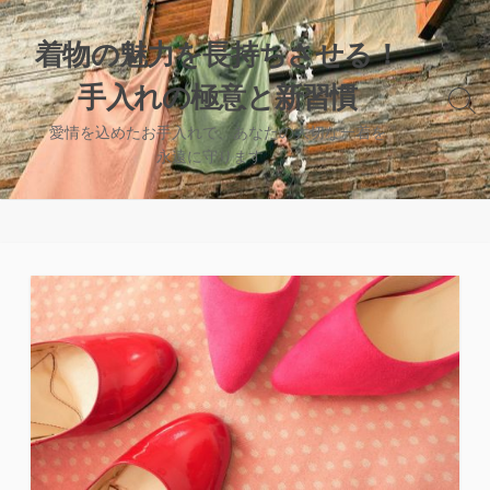
コ
ン
着物の魅力を長持ちさせる！
テ
手入れの極意と新習慣
ン
検
ツ
索
愛情を込めたお手入れで、あなたの大切な一着を
へ
切
永遠に守ります。
り
ス
替
キ
え
ッ
プ