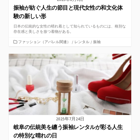
振袖が紡ぐ人生の節目と現代女性の和文化体
験の新しい形
日本の伝統的な女性の晴れ着として知られているものには、格別な
存在感と美しさを放つ着物がある。
カ
ファッション（アパレル関連）
/
レンタル
/
振袖
テ
ゴ
リ
ー
2025年7月24日
岐阜の伝統美を纏う振袖レンタルが彩る人生
の特別な晴れの日