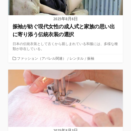
2025年8月6日
振袖が紡ぐ現代女性の成人式と家族の思い出
に寄り添う伝統衣装の選択
日本の伝統衣装として古くから親しまれている和服には、多様な種
類が存在している。
カ
ファッション（アパレル関連）
/
レンタル
/
振袖
テ
ゴ
リ
ー
2025年8月3日