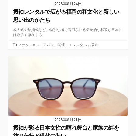
2025年8月24日
振袖レンタルで広がる福岡の和文化と新しい
思い出のかたち
成人式や結婚式など、特別な場で着用される伝統的な和装が日本に
は数多く存在する。
カ
ファッション（アパレル関連）
/
レンタル
/
振袖
テ
ゴ
リ
ー
2025年8月21日
振袖が彩る日本女性の晴れ舞台と家族の絆を
紡ぐ伝統と現代の装い