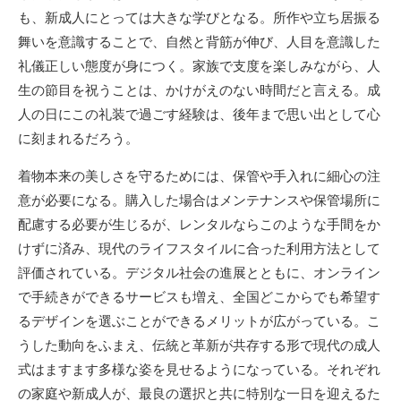
も、新成人にとっては大きな学びとなる。所作や立ち居振る
舞いを意識することで、自然と背筋が伸び、人目を意識した
礼儀正しい態度が身につく。家族で支度を楽しみながら、人
生の節目を祝うことは、かけがえのない時間だと言える。成
人の日にこの礼装で過ごす経験は、後年まで思い出として心
に刻まれるだろう。
着物本来の美しさを守るためには、保管や手入れに細心の注
意が必要になる。購入した場合はメンテナンスや保管場所に
配慮する必要が生じるが、レンタルならこのような手間をか
けずに済み、現代のライフスタイルに合った利用方法として
評価されている。デジタル社会の進展とともに、オンライン
で手続きができるサービスも増え、全国どこからでも希望す
るデザインを選ぶことができるメリットが広がっている。こ
うした動向をふまえ、伝統と革新が共存する形で現代の成人
式はますます多様な姿を見せるようになっている。それぞれ
の家庭や新成人が、最良の選択と共に特別な一日を迎えるた