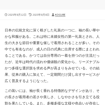
公
最
投
2025年8月12日
2025年8月8日
KOGURE
開
終
稿
日
更
者
新
日本の伝統文化に深く根ざした礼装の一つに、袖の長い華や
日
かな和服がある。
これは特に未婚女性の第一礼装とされ、人
生の大きな節目や重要な催しで着用されることが多い。その
中でも有名なのが、成人の日の式典に出席する際にまとわれ
ることである。かつては自分専用の一着を持つのが主流だっ
たが、近年は時代の流れや価値観の変化から、リーズナブル
かつ多様な選択肢を求める声が高まりをみせている。その結
果、従来の購入に加えて、一定期間だけ貸し出すサービスが
広く普及するようになった。
この装いには、袖が長く垂れる特徴的なデザインがあり、そ
の長さが着用者の若さや美しさ、しなやかさを引き立てる役
割を果たしている。また、多種多様な文様や色合いが存在し