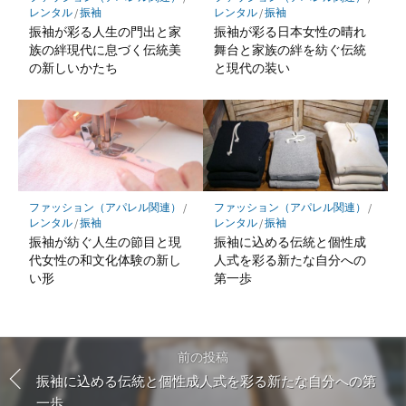
レンタル
/
振袖
レンタル
/
振袖
振袖が彩る人生の門出と家
振袖が彩る日本女性の晴れ
族の絆現代に息づく伝統美
舞台と家族の絆を紡ぐ伝統
の新しいかたち
と現代の装い
ファッション（アパレル関連）
/
ファッション（アパレル関連）
/
レンタル
/
振袖
レンタル
/
振袖
振袖が紡ぐ人生の節目と現
振袖に込める伝統と個性成
代女性の和文化体験の新し
人式を彩る新たな自分への
い形
第一歩
前の投稿
振袖に込める伝統と個性成人式を彩る新たな自分への第
一歩