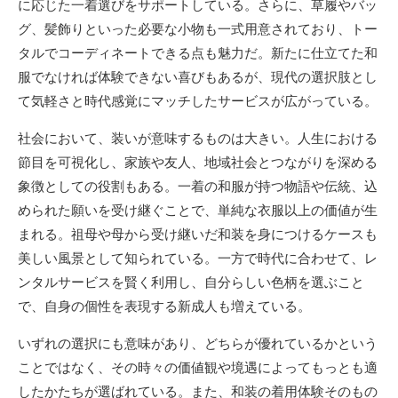
に応じた一着選びをサポートしている。さらに、草履やバッ
グ、髪飾りといった必要な小物も一式用意されており、トー
タルでコーディネートできる点も魅力だ。新たに仕立てた和
服でなければ体験できない喜びもあるが、現代の選択肢とし
て気軽さと時代感覚にマッチしたサービスが広がっている。
社会において、装いが意味するものは大きい。人生における
節目を可視化し、家族や友人、地域社会とつながりを深める
象徴としての役割もある。一着の和服が持つ物語や伝統、込
められた願いを受け継ぐことで、単純な衣服以上の価値が生
まれる。祖母や母から受け継いだ和装を身につけるケースも
美しい風景として知られている。一方で時代に合わせて、レ
ンタルサービスを賢く利用し、自分らしい色柄を選ぶこと
で、自身の個性を表現する新成人も増えている。
いずれの選択にも意味があり、どちらが優れているかという
ことではなく、その時々の価値観や境遇によってもっとも適
したかたちが選ばれている。また、和装の着用体験そのもの