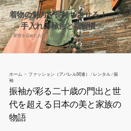
コ
ン
着物の魅力を長持ちさせる！
テ
手入れの極意と新習慣
ン
検
ツ
索
愛情を込めたお手入れで、あなたの大切な一着を
へ
切
永遠に守ります。
り
ス
替
キ
え
ッ
プ
ホーム
>
ファッション（アパレル関連）
/
レンタル
/
振
袖
振袖が彩る二十歳の門出と世
代を超える日本の美と家族の
物語