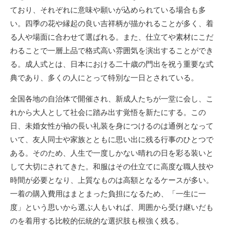
ており、それぞれに意味や願いが込められている場合も多
い。四季の花や縁起の良い吉祥柄が描かれることが多く、着
る人や場面に合わせて選ばれる。また、仕立てや素材にこだ
わることで一層上品で格式高い雰囲気を演出することができ
る。成人式とは、日本における二十歳の門出を祝う重要な式
典であり、多くの人にとって特別な一日とされている。
全国各地の自治体で開催され、新成人たちが一堂に会し、こ
れから大人として社会に踏み出す覚悟を新たにする。この
日、未婚女性が袖の長い礼装を身につけるのは通例となって
いて、友人同士や家族とともに思い出に残る行事のひとつで
ある。そのため、人生で一度しかない晴れの日を彩る装いと
して大切にされてきた。和服はその仕立てに高度な職人技や
時間が必要となり、上質なものは高額となるケースが多い。
一着の購入費用はまとまった負担になるため、「一生に一
度」という思いから選ぶ人もいれば、周囲から受け継いだも
のを着用する比較的伝統的な選択肢も根強く残る。