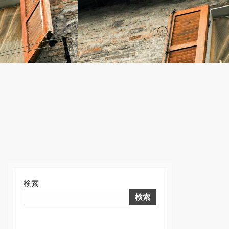
検
索
切
り
替
え
検索
検索