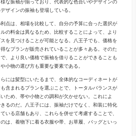
多様な振袖が揃っており、代表的な色合いやデザインの
いデザインの振袖も登場している。
の利点は、相場を比較して、自分の予算に合った選択が
タルの料金は異なるため、比較することによって、より
ビスを見つけることが可能となる。八王子でも、価格を
お得なプランが販売されていることが多々ある。そのた
とで、より良い価格で振袖を借りることができることも
けや小物の選び方も重要な要素である。
さらには髪型にいたるまで、全体的なコーディネートが
けも含まれるプランを選ぶことで、トータルバランスが
高いため、帯や小物との調和が欠かせない。これによ
できるのだ。八王子には、振袖だけでなく、和装に特化
している店舗もあり、これらを併せて考慮することで、
なのは、着物下に着る衣服や帯、お草履、バッグといっ