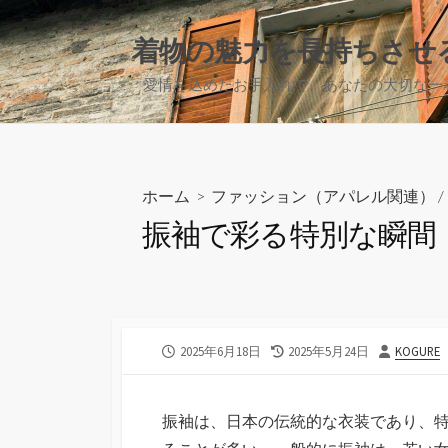
コ
ン
着物の魅力を長持ちさせ
テ
愛情を込めたお手入れで、あなたの大切な一
ン
ツ
へ
ス
キ
ホーム
>
ファッション（アパレル関連）
/
ッ
振袖で彩る特別な瞬間
プ
公
最
投
2025年6月18日
2025年5月24日
KOGURE
開
終
稿
日
更
者
新
振袖は、日本の伝統的な衣装であり、
日