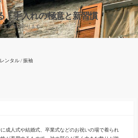
る！手入れの極意と新習慣
着を永遠に守ります。
レンタル
/
振袖
特に成人式や結婚式、卒業式などのお祝いの場で着られ