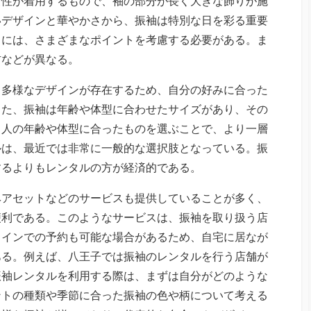
女性が着用するもので、袖の部分が長く大きな飾りが施
いデザインと華やかさから、振袖は特別な日を彩る重要
きには、さまざまなポイントを考慮する必要がある。ま
材などが異なる。
、多様なデザインが存在するため、自分の好みに合った
また、振袖は年齢や体型に合わせたサイズがあり、その
る人の年齢や体型に合ったものを選ぶことで、より一層
ルは、最近では非常に一般的な選択肢となっている。振
するよりもレンタルの方が経済的である。
ヘアセットなどのサービスも提供していることが多く、
便利である。このようなサービスは、振袖を取り扱う店
ラインでの予約も可能な場合があるため、自宅に居なが
ある。例えば、八王子では振袖のレンタルを行う店舗が
振袖レンタルを利用する際は、まずは自分がどのような
ントの種類や季節に合った振袖の色や柄について考える