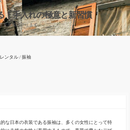
る！手入れの極意と新習慣
着を永遠に守ります。
レンタル
/
振袖
統的な日本の衣装である振袖は、多くの女性にとって特