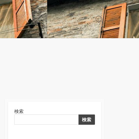
検
索
切
り
替
え
検索
検索