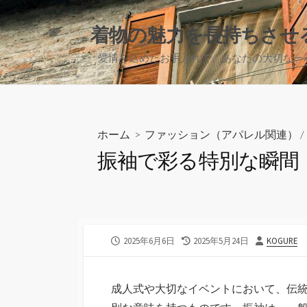
コ
ン
着物の魅力を長持ちさせ
テ
愛情を込めたお手入れで、あなたの大切な一
ン
ツ
へ
ス
キ
ホーム
>
ファッション（アパレル関連）
/
ッ
振袖で彩る特別な瞬間
プ
公
最
投
2025年6月6日
2025年5月24日
KOGURE
開
終
稿
日
更
者
新
成人式や大切なイベントにおいて、伝
日