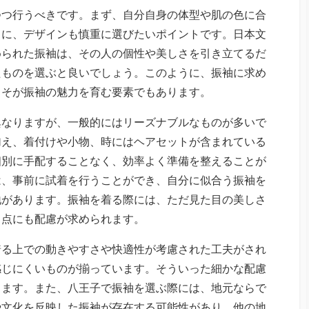
つつ行うべきです。まず、自分自身の体型や肌の色に合
らに、デザインも慎重に選びたいポイントです。日本文
められた振袖は、その人の個性や美しさを引き立てるだ
たものを選ぶと良いでしょう。このように、振袖に求め
こそが振袖の魅力を育む要素でもあります。
異なりますが、一般的にはリーズナブルなものが多いで
加え、着付けや小物、時にはヘアセットが含まれている
個別に手配することなく、効率よく準備を整えることが
は、事前に試着を行うことができ、自分に似合う振袖を
地があります。振袖を着る際には、ただ見た目の美しさ
う点にも配慮が求められます。
着る上での動きやすさや快適性が考慮された工夫がされ
感じにくいものが揃っています。そういった細かな配慮
ります。また、八王子で振袖を選ぶ際には、地元ならで
や文化を反映した振袖が存在する可能性があり、他の地