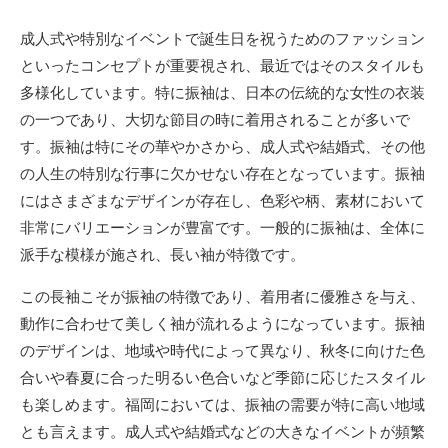
日
更
者
新
成人式や特別なイベントで誕生日を祝うためのファッション
日
といったコンセプトが重要視され、最近ではそのスタイルも
多様化しています。
特に振袖は、日本の伝統的な女性の衣装
の一つであり、大切な節目の時に着用されることが多いで
す。振袖は特にその華やかさから、成人式や結婚式、その他
の人生の特別な行事に欠かせない存在となっています。振袖
にはさまざまなデザインが存在し、色彩や柄、素材において
非常にバリエーションが豊富です。一般的に振袖は、全体に
派手な模様が施され、長い袖が特徴です。
この長袖こそが振袖の特徴であり、着用者に優雅さを与え、
動作に合わせて美しく袖が流れるようになっています。振袖
のデザインは、地域や時代によって異なり、秋冬に向けた色
合いや春夏に合った明るい色合いなど季節に応じたスタイル
も楽しめます。福岡においては、振袖の需要が特に高い地域
とも言えます。成人式や結婚式などの大きなイベントが頻繁