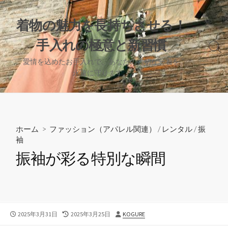
コ
ン
着物の魅力を長持ちさせる！
テ
手入れの極意と新習慣
ン
検
ツ
索
愛情を込めたお手入れで、あなたの大切な一着を
へ
切
永遠に守ります。
り
ス
替
キ
え
ッ
プ
ホーム
>
ファッション（アパレル関連）
/
レンタル
/
振
袖
振袖が彩る特別な瞬間
公
最
投
2025年3月31日
2025年3月25日
KOGURE
開
終
稿